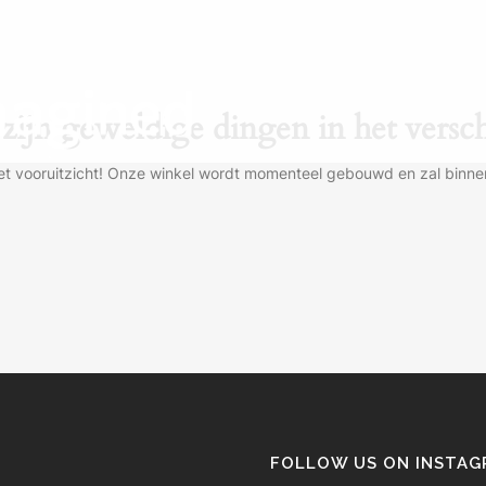
 zijn geweldige dingen in het versch
n het vooruitzicht! Onze winkel wordt momenteel gebouwd en zal binne
FOLLOW US ON INSTA