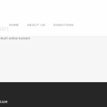
HOME
ABOUT US
DONATIONS
iet
nkort online komen!
GRAM